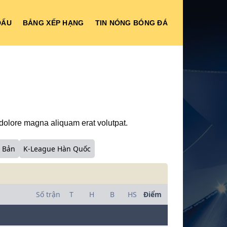
ĐẤU
BẢNG XẾP HẠNG
TIN NÓNG BÓNG ĐÁ
 dolore magna aliquam erat volutpat.
 Bản
K-League Hàn Quốc
Số trận
T
H
B
HS
Điểm