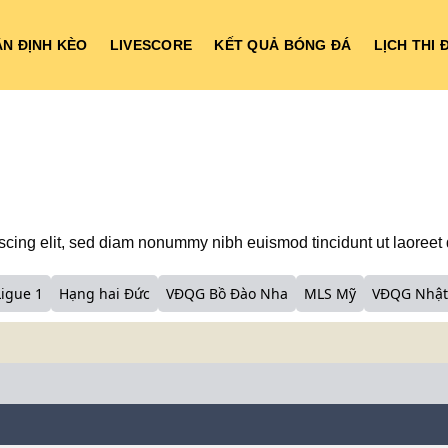
N ĐỊNH KÈO
LIVESCORE
KẾT QUẢ BÓNG ĐÁ
LỊCH THI 
scing elit, sed diam nonummy nibh euismod tincidunt ut laoreet
Ligue 1
Hạng hai Đức
VĐQG Bồ Đào Nha
MLS Mỹ
VĐQG Nhật