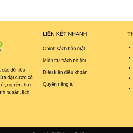
LIÊN KẾT NHANH
T
Chính sách bảo mật
Miễn trừ trách nhiệm
á các dữ liệu
Điều kiện điều khoản
cửa đặt cược có
Quyền riêng tư
rủi, người chơi
nh ra sân, lịch
.